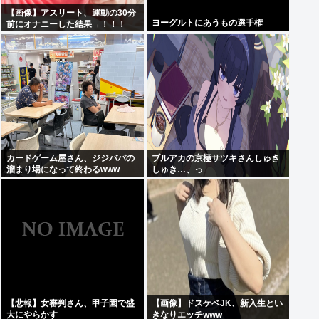
【画像】アスリート、運動の30分
ヨーグルトにあうもの選手権
前にオナニーした結果→！！！
カードゲーム屋さん、ジジババの
ブルアカの京極サツキさんしゅき
溜まり場になって終わるwww
しゅき…、っ
【悲報】女審判さん、甲子園で盛
【画像】ドスケベJK、新入生とい
大にやらかす
きなりエッチwww