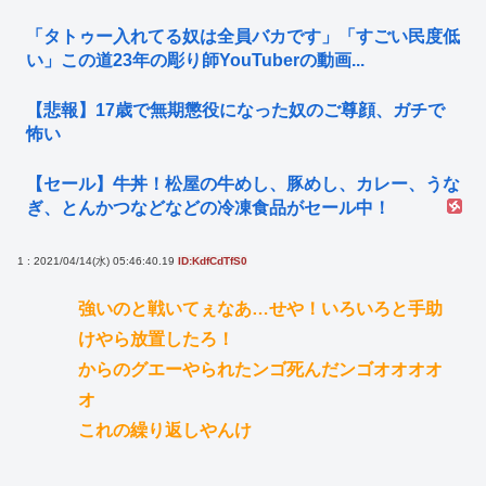
「タトゥー入れてる奴は全員バカです」「すごい民度低
い」この道23年の彫り師YouTuberの動画...
【悲報】17歳で無期懲役になった奴のご尊顔、ガチで
怖い
【セール】牛丼！松屋の牛めし、豚めし、カレー、うな
ぎ、とんかつなどなどの冷凍食品がセール中！
1 : 2021/04/14(水) 05:46:40.19
ID:KdfCdTfS0
強いのと戦いてぇなあ…せや！いろいろと手助
けやら放置したろ！
からのグエーやられたンゴ死んだンゴオオオオ
オ
これの繰り返しやんけ