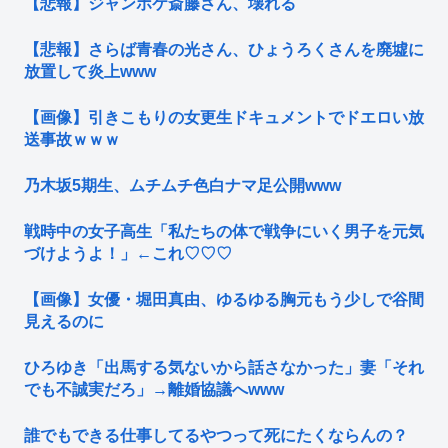
【悲報】ジャンポケ斎藤さん、壊れる
【悲報】さらば青春の光さん、ひょうろくさんを廃墟に
放置して炎上www
【画像】引きこもりの女更生ドキュメントでドエロい放
送事故ｗｗｗ
乃木坂5期生、ムチムチ色白ナマ足公開www
戦時中の女子高生「私たちの体で戦争にいく男子を元気
づけようよ！」←これ♡♡♡
【画像】女優・堀田真由、ゆるゆる胸元もう少しで谷間
見えるのに
ひろゆき「出馬する気ないから話さなかった」妻「それ
でも不誠実だろ」→離婚協議へwww
誰でもできる仕事してるやつって死にたくならんの？