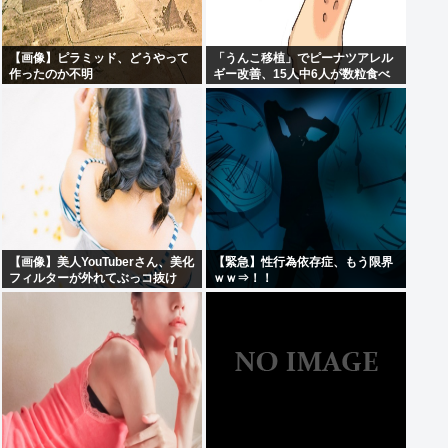
【画像】ピラミッド、どうやって
「うんこ移植」でピーナツアレル
作ったのか不明
ギー改善、15人中6人が数粒食べ
られるように
【画像】美人YouTuberさん、美化
【緊急】性行為依存症、もう限界
フィルターが外れてぶっコ抜け
ｗｗ⇒！！
www