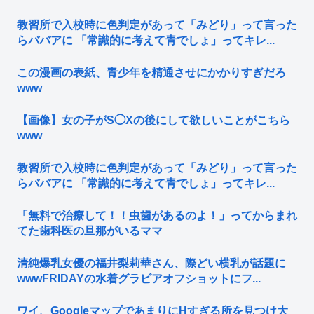
教習所で入校時に色判定があって「みどり」って言った
らババアに 「常識的に考えて青でしょ」ってキレ...
この漫画の表紙、青少年を精通させにかかりすぎだろ
www
【画像】女の子がS◯Xの後にして欲しいことがこちら
www
教習所で入校時に色判定があって「みどり」って言った
らババアに 「常識的に考えて青でしょ」ってキレ...
「無料で治療して！！虫歯があるのよ！」ってからまれ
てた歯科医の旦那がいるママ
清純爆乳女優の福井梨莉華さん、際どい横乳が話題に
wwwFRIDAYの水着グラビアオフショットにフ...
ワイ、GoogleマップであまりにΗすぎる所を見つけ大