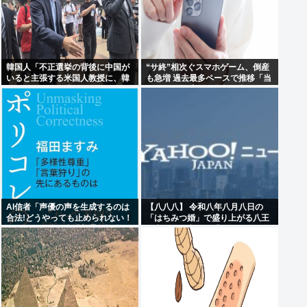
韓国人「不正選挙の背後に中国が
“サ終”相次ぐスマホゲーム、倒産
いると主張する米国人教授に、韓
も急増 過去最多ペースで推移「当
国ネット民が困惑」
たれば一攫千金」過去の時代に
AI信者「声優の声を生成するのは
【八八八】 令和八年八月八日の
合法!どうやっても止められない！
「はちみつ婚」で盛り上がる八王
キャキャ」法務省「普通に権利侵
子市や八戸市など「八」の付く自
害っす」
治体たち…日本の航空機の父・二
宮忠八ゆかりの八幡浜市と八幡市
は共同でイベント開催