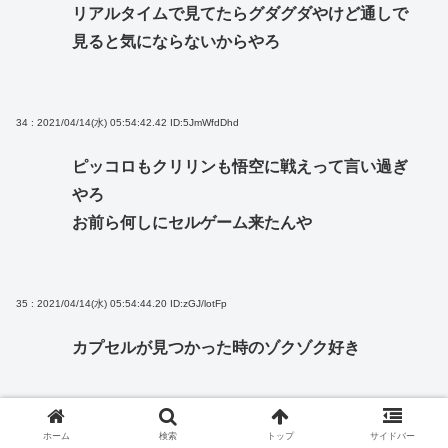
リアルタイムで見てたらグダグダやけど通しで
見ると気にならないからやろ
34 : 2021/04/14(水) 05:54:42.42
ID:5JmWfdDhd
ピッコロもクリリンも悟空に戦えって言い過ぎ
やろ
お前ら何しにセルゲーム来たんや
35 : 2021/04/14(水) 05:54:44.20
ID:zGJ/lotFp
カプセルが見つかった時のゾクゾク好き
36 : 2021/04/14(水) 05:54:44.72
ID:kP2wcmng0
ホーム
検索
トップ
サイドバー