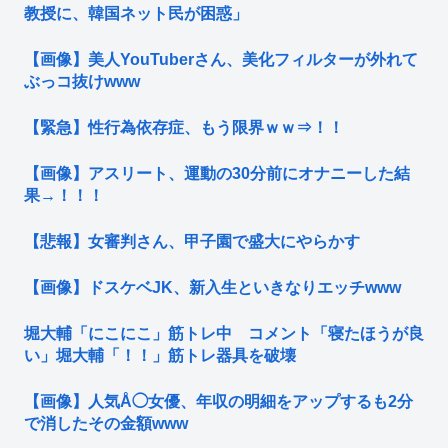
教授に、韓国ネット民が困惑」
【画像】美人YouTuberさん、美化フィルターが外れて
ぶっコ抜けwww
【緊急】性行為依存症、もう限界ｗｗ⇒！！
【画像】アスリート、運動の30分前にオナニーした結
果→！！！
【悲報】女審判さん、甲子園で盛大にやらかす
【画像】ドスケベJK、新入生といきなりエッチwww
堀大輔「にこにこ」筋トレ中 コメント「寝たほうが良
い」堀大輔「！！」筋トレ器具を破壊
【画像】人気Å◯女優、年収の明細をアップするも2分
で消したその金額www