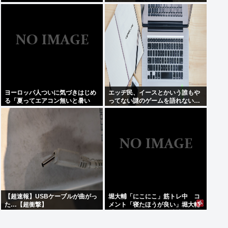
ヨーロッパ人ついに気づきはじめ
エッヂ民、イースとかいう誰もや
る「夏ってエアコン無いと暑い
ってない謎のゲームを語れない…
わ」
【超速報】USBケーブルが曲がっ
堀大輔「にこにこ」筋トレ中 コ
た…【超衝撃】
メント「寝たほうが良い」堀大輔
「！！」筋トレ器具を破壊