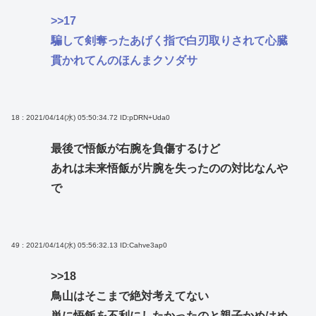
>>17
騙して剣奪ったあげく指で白刃取りされて心臓
貫かれてんのほんまクソダサ
18 : 2021/04/14(水) 05:50:34.72
ID:pDRN+Uda0
最後で悟飯が右腕を負傷するけど
あれは未来悟飯が片腕を失ったのの対比なんや
で
49 : 2021/04/14(水) 05:56:32.13
ID:Cahve3ap0
>>18
鳥山はそこまで絶対考えてない
単に悟飯を不利にしたかったのと親子かめはめ