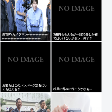
高市PVカメラマンw w w w w w w
3億円もらえるが一日30分しか寝
w w w w w w w w w w w w w
てはいけないボタン←押す？
お前らはこのハンバーグ定食にい
松屋に呑みに行こうかなぁ…
くら払える？