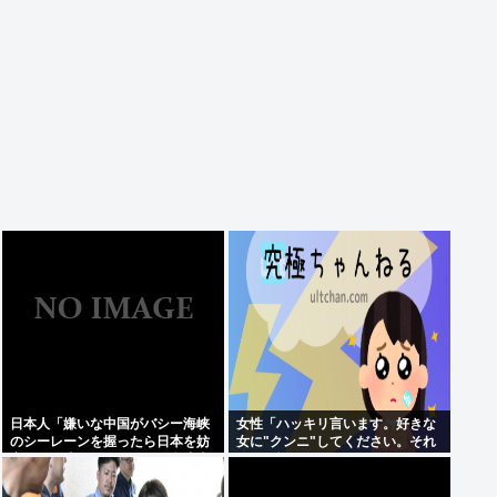
日本人「嫌いな中国がバシー海峡
女性「ハッキリ言います。好きな
のシーレーンを握ったら日本を妨
女に"クンニ"してください。それ
害するに違いない、だから台湾支
だけで惚れます」
援だムキー」つまりそういうこと
でしょ