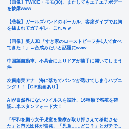
【画像】TWICE・モモ(30)、またしてもエチエチボデー
を披露www
【悲報】ガールズバンドのボーカル、客席ダイブでお胸
を揉まれてガチギレ←これｗｗ
【画像】美人JD「すき家のローストビーフ丼1人で食べ
てきた！」←合成みたいと話題にwww
中国製自動車、不具合によりドアが勝手に開いてしまう
件
友廣南実アナ 海に落ちてパンツが透けてしまうハプニ
ング！！【GIF動画あり】
AIが自然界にないウイルスを設計、16種類で増殖を確
認…米スタンフォード大！
「平和を願う女子児童を警察が取り押さえて移動させ
た」と市民団体が告発、「児童……どこ？」とガチで...